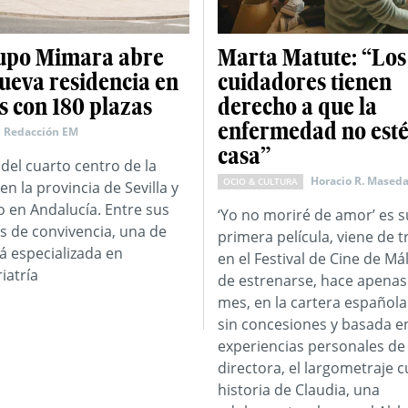
upo Mimara abre
Marta Matute: “Los
ueva residencia en
cuidadores tienen
 con 180 plazas
derecho a que la
enfermedad no esté
Redacción EM
casa”
 del cuarto centro de la
Horacio R. Mased
OCIO & CULTURA
en la provincia de Sevilla y
o en Andalucía. Entre sus
‘Yo no moriré de amor’ es s
s de convivencia, una de
primera película, viene de t
tá especializada en
en el Festival de Cine de Má
iatría
de estrenarse, hace apenas
mes, en la cartera española
sin concesiones y basada en
experiencias personales de 
directora, el largometraje c
historia de Claudia, una