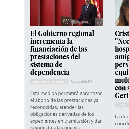
El Gobierno regional
Cris
incrementa la
"Nec
financiación de las
hosp
prestaciones del
amig
sistema de
pers
dependencia
equi
mult
Redacción EM
COMUNIDAD DE MADRID
con 
Esta medida permitirá garantizar
Geri
el abono de las prestaciones ya
COMUNI
reconocidas, atender las
obligaciones derivadas de los
La doc
expedientes en tramitación y dar
coordi
respuesta a las nuevas