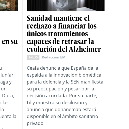
Sanidad mantiene el
rechazo a financiar los
únicos tratamientos
 en su
capaces de retrasar la
evolución del Alzheimer
a
Redacción EM
SALUD
u
Ceafa denuncia que España da la
riunfar
espalda a la innovación biomédica
laga y
para la dolencia y la SEN manifiesta
 un
su preocupación y pesar por la
. Dura,
decisión acordada. Por su parte,
 las
Lilly muestra su desilusión y
la
anuncia que donanemab estará
uenta la
disponible en el ámbito sanitario
privado