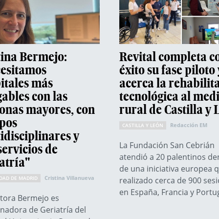
tina Bermejo:
Revital completa c
esitamos
éxito su fase piloto 
itales más
acerca la rehabilit
ables con las
tecnológica al med
onas mayores, con
rural de Castilla y
pos
Redacción EM
CASTILLA Y LEÓN
idisciplinares y
La Fundación San Cebrián
servicios de
atendió a 20 palentinos de
atría"
de una iniciativa europea 
Cristina Villanueva
DAD DE MADRID
realizado cerca de 900 ses
en España, Francia y Portu
tora Bermejo es
nadora de Geriatría del