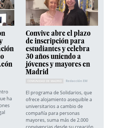
on
Convive abre el plazo
y
de inscripción para
ación
estudiantes y celebra
io
30 años uniendo a
 León
jóvenes y mayores en
Madrid
Redacción EM
COMUNIDAD DE MADRID
ntro
El programa de Solidarios, que
que ha
ofrece alojamiento asequible a
iones
universitarios a cambio de
gal
compañía para personas
mayores, suma más de 2.000
convivencias desde su creación