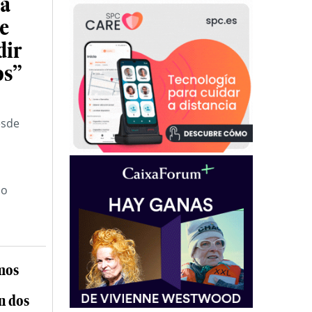
na
ue
dir
os”
esde
jo
mos
n dos