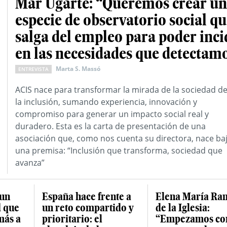
Mar Ugarte: “Queremos crear u
especie de observatorio social q
salga del empleo para poder inci
en las necesidades que detectam
Marta S. Massó
ENTREVISTA
ACIS nace para transformar la mirada de la sociedad d
la inclusión, sumando experiencia, innovación y
compromiso para generar un impacto social real y
duradero. Esta es la carta de presentación de una
asociación que, como nos cuenta su directora, nace ba
una premisa: “Inclusión que transforma, sociedad que
avanza”
 un
España hace frente a
Elena María Ra
d que
un reto compartido y
de la Iglesia:
más a
prioritario: el
“Empezamos co