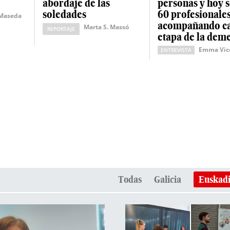
abordaje de las
personas y hoy 
soledades
60 profesionale
 Maseda
acompañando c
Marta S. Massó
REPORTAJE
etapa de la dem
Emma Vic
ENTREVISTA
Todas
Galicia
Euskad