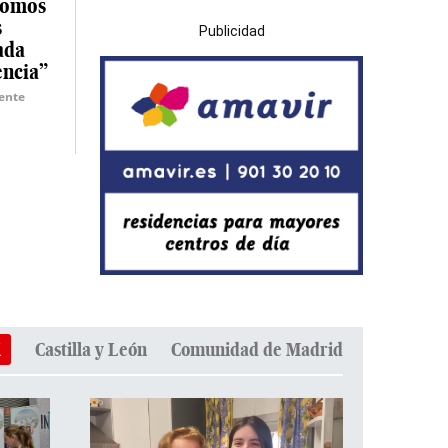
somos
s
Publicidad
ada
encia”
ente
i
Castilla y León
Comunidad de Madrid