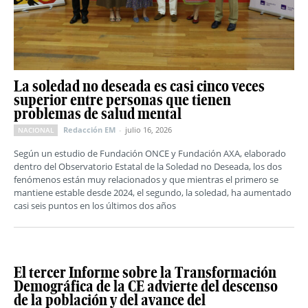
La soledad no deseada es casi cinco veces
superior entre personas que tienen
problemas de salud mental
Redacción EM
-
julio 16, 2026
NACIONAL
Según un estudio de Fundación ONCE y Fundación AXA, elaborado
dentro del Observatorio Estatal de la Soledad no Deseada, los dos
fenómenos están muy relacionados y que mientras el primero se
mantiene estable desde 2024, el segundo, la soledad, ha aumentado
casi seis puntos en los últimos dos años
El tercer Informe sobre la Transformación
Demográfica de la CE advierte del descenso
de la población y del avance del