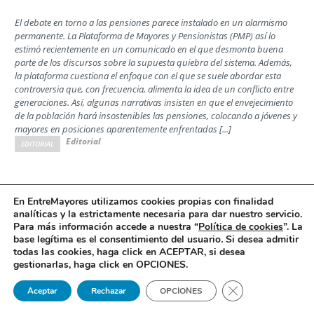
El debate en torno a las pensiones parece instalado en un alarmismo
permanente. La Plataforma de Mayores y Pensionistas (PMP) así lo
estimó recientemente en un comunicado en el que desmonta buena
parte de los discursos sobre la supuesta quiebra del sistema. Además,
la plataforma cuestiona el enfoque con el que se suele abordar esta
controversia que, con frecuencia, alimenta la idea de un conflicto entre
generaciones. Así, algunas narrativas insisten en que el envejecimiento
de la población hará insostenibles las pensiones, colocando a jóvenes y
mayores en posiciones aparentemente enfrentadas [...]
Editorial
EDITORIAL
Las familias ante la decisión de la Comisión
En EntreMayores utilizamos cookies propias con finalidad
analíticas y la estrictamente necesaria para dar nuestro servicio.
Interministerial de Precios del Medicamento
Para más información accede a nuestra “
Política de cookies
”. La
Opinión
base legítima es el consentimiento del usuario
.
Si desea admitir
todas las cookies, haga click en ACEPTAR, si desea
Por Jesús Rodrigo, director ejecutivo de la Confederación Española de
gestionarlas, haga click en OPCIONES.
Alzheimer y otras Demencias (Ceafa)
Cerrar el banner 
Aceptar
Rechazar
OPCIONES