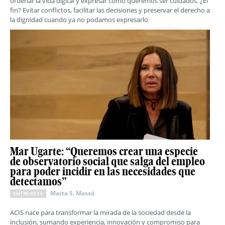
ordenar la vida digital y expresar cómo queremos ser cuidados. ¿El
fin? Evitar conflictos, facilitar las decisiones y preservar el derecho a
la dignidad cuando ya no podamos expresarlo
Mar Ugarte: “Queremos crear una especie
de observatorio social que salga del empleo
para poder incidir en las necesidades que
detectamos”
Marta S. Massó
ENTREVISTA
ACIS nace para transformar la mirada de la sociedad desde la
inclusión, sumando experiencia, innovación y compromiso para