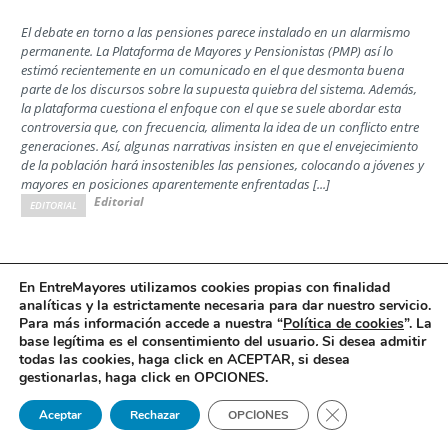
El debate en torno a las pensiones parece instalado en un alarmismo
permanente. La Plataforma de Mayores y Pensionistas (PMP) así lo
estimó recientemente en un comunicado en el que desmonta buena
parte de los discursos sobre la supuesta quiebra del sistema. Además,
la plataforma cuestiona el enfoque con el que se suele abordar esta
controversia que, con frecuencia, alimenta la idea de un conflicto entre
generaciones. Así, algunas narrativas insisten en que el envejecimiento
de la población hará insostenibles las pensiones, colocando a jóvenes y
mayores en posiciones aparentemente enfrentadas [...]
Editorial
EDITORIAL
Las familias ante la decisión de la Comisión
En EntreMayores utilizamos cookies propias con finalidad
analíticas y la estrictamente necesaria para dar nuestro servicio.
Interministerial de Precios del Medicamento
Para más información accede a nuestra “
Política de cookies
”. La
Opinión
base legítima es el consentimiento del usuario
.
Si desea admitir
todas las cookies, haga click en ACEPTAR, si desea
Por Jesús Rodrigo, director ejecutivo de la Confederación Española de
gestionarlas, haga click en OPCIONES.
Alzheimer y otras Demencias (Ceafa)
Cerrar el banner 
Aceptar
Rechazar
OPCIONES