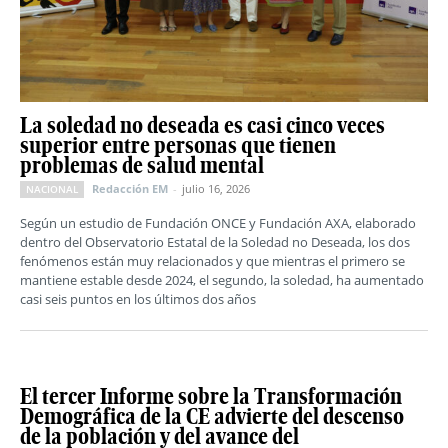
La soledad no deseada es casi cinco veces
superior entre personas que tienen
problemas de salud mental
Redacción EM
-
julio 16, 2026
NACIONAL
Según un estudio de Fundación ONCE y Fundación AXA, elaborado
dentro del Observatorio Estatal de la Soledad no Deseada, los dos
fenómenos están muy relacionados y que mientras el primero se
mantiene estable desde 2024, el segundo, la soledad, ha aumentado
casi seis puntos en los últimos dos años
El tercer Informe sobre la Transformación
Demográfica de la CE advierte del descenso
de la población y del avance del