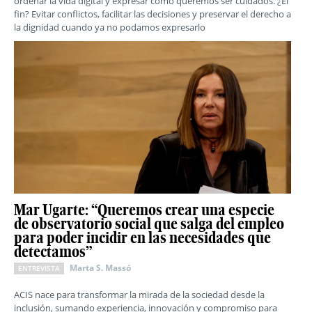
ordenar la vida digital y expresar cómo queremos ser cuidados. ¿El
fin? Evitar conflictos, facilitar las decisiones y preservar el derecho a
la dignidad cuando ya no podamos expresarlo
Mar Ugarte: “Queremos crear una especie
de observatorio social que salga del empleo
para poder incidir en las necesidades que
detectamos”
Marta S. Massó
ENTREVISTA
ACIS nace para transformar la mirada de la sociedad desde la
inclusión, sumando experiencia, innovación y compromiso para