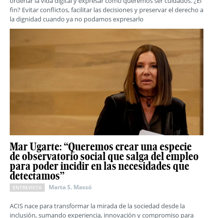
ordenar la vida digital y expresar cómo queremos ser cuidados. ¿El
fin? Evitar conflictos, facilitar las decisiones y preservar el derecho a
la dignidad cuando ya no podamos expresarlo
Mar Ugarte: “Queremos crear una especie
de observatorio social que salga del empleo
para poder incidir en las necesidades que
detectamos”
Marta S. Massó
ENTREVISTA
ACIS nace para transformar la mirada de la sociedad desde la
inclusión, sumando experiencia, innovación y compromiso para