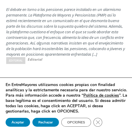
El debate en torno a las pensiones parece instalado en un alarmismo
permanente. La Plataforma de Mayores y Pensionistas (PMP) así lo
estimó recientemente en un comunicado en el que desmonta buena
parte de los discursos sobre la supuesta quiebra del sistema. Además,
la plataforma cuestiona el enfoque con el que se suele abordar esta
controversia que, con frecuencia, alimenta la idea de un conflicto entre
generaciones. Así, algunas narrativas insisten en que el envejecimiento
de la población hará insostenibles las pensiones, colocando a jóvenes y
mayores en posiciones aparentemente enfrentadas [...]
Editorial
EDITORIAL
Las familias ante la decisión de la Comisión
En EntreMayores utilizamos cookies propias con finalidad
analíticas y la estrictamente necesaria para dar nuestro servicio.
Interministerial de Precios del Medicamento
Para más información accede a nuestra “
Política de cookies
”. La
Opinión
base legítima es el consentimiento del usuario
.
Si desea admitir
todas las cookies, haga click en ACEPTAR, si desea
Por Jesús Rodrigo, director ejecutivo de la Confederación Española de
gestionarlas, haga click en OPCIONES.
Alzheimer y otras Demencias (Ceafa)
Cerrar el banner 
Aceptar
Rechazar
OPCIONES