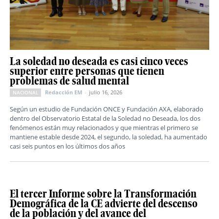
La soledad no deseada es casi cinco veces
superior entre personas que tienen
problemas de salud mental
Redacción EM
-
julio 16, 2026
NACIONAL
Según un estudio de Fundación ONCE y Fundación AXA, elaborado
dentro del Observatorio Estatal de la Soledad no Deseada, los dos
fenómenos están muy relacionados y que mientras el primero se
mantiene estable desde 2024, el segundo, la soledad, ha aumentado
casi seis puntos en los últimos dos años
El tercer Informe sobre la Transformación
Demográfica de la CE advierte del descenso
de la población y del avance del