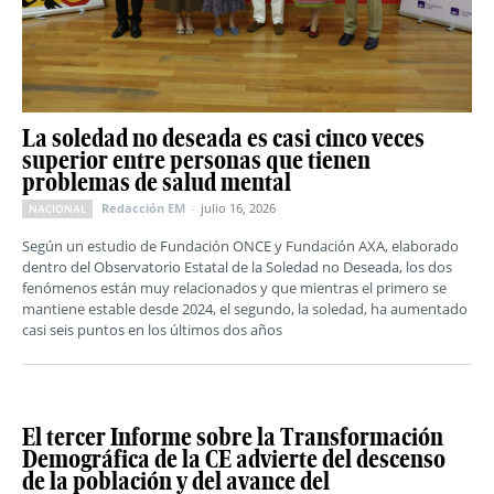
La soledad no deseada es casi cinco veces
superior entre personas que tienen
problemas de salud mental
Redacción EM
-
julio 16, 2026
NACIONAL
Según un estudio de Fundación ONCE y Fundación AXA, elaborado
dentro del Observatorio Estatal de la Soledad no Deseada, los dos
fenómenos están muy relacionados y que mientras el primero se
mantiene estable desde 2024, el segundo, la soledad, ha aumentado
casi seis puntos en los últimos dos años
El tercer Informe sobre la Transformación
Demográfica de la CE advierte del descenso
de la población y del avance del