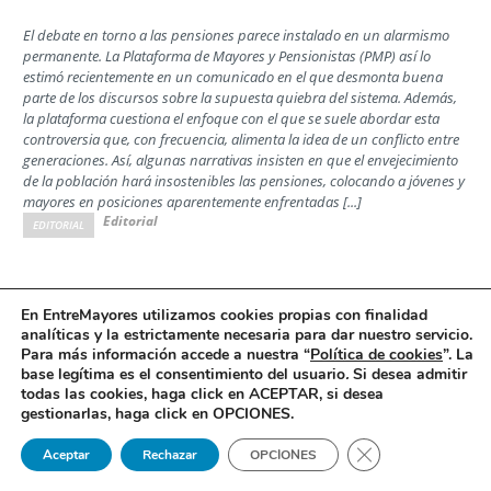
El debate en torno a las pensiones parece instalado en un alarmismo
permanente. La Plataforma de Mayores y Pensionistas (PMP) así lo
estimó recientemente en un comunicado en el que desmonta buena
parte de los discursos sobre la supuesta quiebra del sistema. Además,
la plataforma cuestiona el enfoque con el que se suele abordar esta
controversia que, con frecuencia, alimenta la idea de un conflicto entre
generaciones. Así, algunas narrativas insisten en que el envejecimiento
de la población hará insostenibles las pensiones, colocando a jóvenes y
mayores en posiciones aparentemente enfrentadas [...]
Editorial
EDITORIAL
Las familias ante la decisión de la Comisión
En EntreMayores utilizamos cookies propias con finalidad
analíticas y la estrictamente necesaria para dar nuestro servicio.
Interministerial de Precios del Medicamento
Para más información accede a nuestra “
Política de cookies
”. La
Opinión
base legítima es el consentimiento del usuario
.
Si desea admitir
todas las cookies, haga click en ACEPTAR, si desea
Por Jesús Rodrigo, director ejecutivo de la Confederación Española de
gestionarlas, haga click en OPCIONES.
Alzheimer y otras Demencias (Ceafa)
Cerrar el banner 
Aceptar
Rechazar
OPCIONES