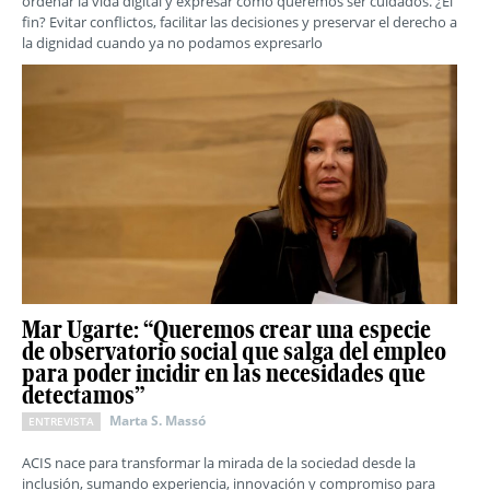
ordenar la vida digital y expresar cómo queremos ser cuidados. ¿El
fin? Evitar conflictos, facilitar las decisiones y preservar el derecho a
la dignidad cuando ya no podamos expresarlo
Mar Ugarte: “Queremos crear una especie
de observatorio social que salga del empleo
para poder incidir en las necesidades que
detectamos”
Marta S. Massó
ENTREVISTA
ACIS nace para transformar la mirada de la sociedad desde la
inclusión, sumando experiencia, innovación y compromiso para