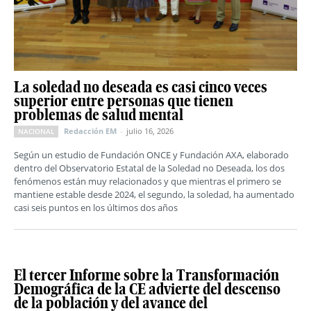
La soledad no deseada es casi cinco veces
superior entre personas que tienen
problemas de salud mental
Redacción EM
-
julio 16, 2026
NACIONAL
Según un estudio de Fundación ONCE y Fundación AXA, elaborado
dentro del Observatorio Estatal de la Soledad no Deseada, los dos
fenómenos están muy relacionados y que mientras el primero se
mantiene estable desde 2024, el segundo, la soledad, ha aumentado
casi seis puntos en los últimos dos años
El tercer Informe sobre la Transformación
Demográfica de la CE advierte del descenso
de la población y del avance del