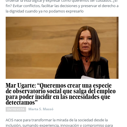
ordenar la vida digital y expresar cómo queremos ser cuidados. ¿El
fin? Evitar conflictos, facilitar las decisiones y preservar el derecho a
la dignidad cuando ya no podamos expresarlo
Mar Ugarte: “Queremos crear una especie
de observatorio social que salga del empleo
para poder incidir en las necesidades que
detectamos”
Marta S. Massó
ENTREVISTA
ACIS nace para transformar la mirada de la sociedad desde la
inclusión, sumando experiencia, innovación y compromiso para