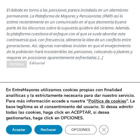
El debate en torno a las pensiones parece instalado en un alarmismo
permanente. La Plataforma de Mayores y Pensionistas (PMP) así lo
estimó recientemente en un comunicado en el que desmonta buena
parte de los discursos sobre la supuesta quiebra del sistema. Además,
la plataforma cuestiona el enfoque con el que se suele abordar esta
controversia que, con frecuencia, alimenta la idea de un conflicto entre
generaciones. Así, algunas narrativas insisten en que el envejecimiento
de la población hará insostenibles las pensiones, colocando a jóvenes y
mayores en posiciones aparentemente enfrentadas [...]
Editorial
EDITORIAL
Las familias ante la decisión de la Comisión
En EntreMayores utilizamos cookies propias con finalidad
analíticas y la estrictamente necesaria para dar nuestro servicio.
Interministerial de Precios del Medicamento
Para más información accede a nuestra “
Política de cookies
”. La
Opinión
base legítima es el consentimiento del usuario
.
Si desea admitir
todas las cookies, haga click en ACEPTAR, si desea
Por Jesús Rodrigo, director ejecutivo de la Confederación Española de
gestionarlas, haga click en OPCIONES.
Alzheimer y otras Demencias (Ceafa)
Cerrar el banner 
Aceptar
Rechazar
OPCIONES