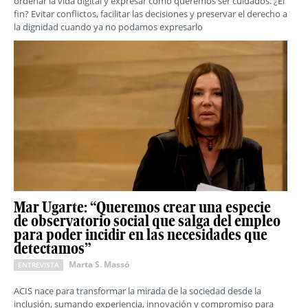
ordenar la vida digital y expresar cómo queremos ser cuidados. ¿El
fin? Evitar conflictos, facilitar las decisiones y preservar el derecho a
la dignidad cuando ya no podamos expresarlo
Mar Ugarte: “Queremos crear una especie
de observatorio social que salga del empleo
para poder incidir en las necesidades que
detectamos”
Marta S. Massó
ENTREVISTA
ACIS nace para transformar la mirada de la sociedad desde la
inclusión, sumando experiencia, innovación y compromiso para