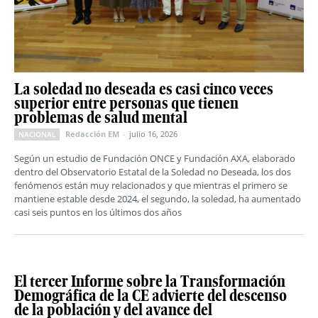
La soledad no deseada es casi cinco veces
superior entre personas que tienen
problemas de salud mental
Redacción EM
-
julio 16, 2026
NACIONAL
Según un estudio de Fundación ONCE y Fundación AXA, elaborado
dentro del Observatorio Estatal de la Soledad no Deseada, los dos
fenómenos están muy relacionados y que mientras el primero se
mantiene estable desde 2024, el segundo, la soledad, ha aumentado
casi seis puntos en los últimos dos años
El tercer Informe sobre la Transformación
Demográfica de la CE advierte del descenso
de la población y del avance del