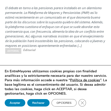
El debate en torno a las pensiones parece instalado en un alarmismo
permanente. La Plataforma de Mayores y Pensionistas (PMP) así lo
estimó recientemente en un comunicado en el que desmonta buena
parte de los discursos sobre la supuesta quiebra del sistema. Además,
la plataforma cuestiona el enfoque con el que se suele abordar esta
controversia que, con frecuencia, alimenta la idea de un conflicto entre
generaciones. Así, algunas narrativas insisten en que el envejecimiento
de la población hará insostenibles las pensiones, colocando a jóvenes y
mayores en posiciones aparentemente enfrentadas [...]
Editorial
EDITORIAL
Las familias ante la decisión de la Comisión
En EntreMayores utilizamos cookies propias con finalidad
analíticas y la estrictamente necesaria para dar nuestro servicio.
Interministerial de Precios del Medicamento
Para más información accede a nuestra “
Política de cookies
”. La
Opinión
base legítima es el consentimiento del usuario
.
Si desea admitir
todas las cookies, haga click en ACEPTAR, si desea
Por Jesús Rodrigo, director ejecutivo de la Confederación Española de
gestionarlas, haga click en OPCIONES.
Alzheimer y otras Demencias (Ceafa)
Cerrar el banner 
Aceptar
Rechazar
OPCIONES