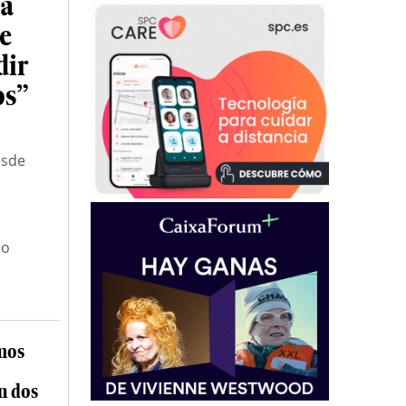
na
ue
dir
os”
esde
jo
mos
n dos