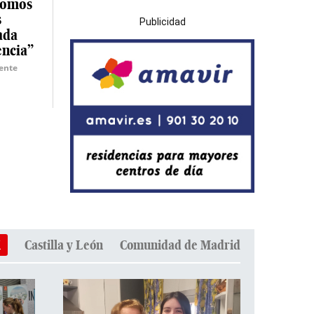
somos
s
Publicidad
ada
encia”
ente
i
Castilla y León
Comunidad de Madrid