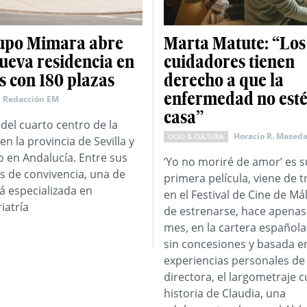
upo Mimara abre
Marta Matute: “Los
ueva residencia en
cuidadores tienen
 con 180 plazas
derecho a que la
enfermedad no esté
Redacción EM
casa”
 del cuarto centro de la
Horacio R. Mased
OCIO & CULTURA
en la provincia de Sevilla y
o en Andalucía. Entre sus
‘Yo no moriré de amor’ es s
s de convivencia, una de
primera película, viene de t
tá especializada en
en el Festival de Cine de Má
iatría
de estrenarse, hace apenas
mes, en la cartera española
sin concesiones y basada en
experiencias personales de 
directora, el largometraje c
historia de Claudia, una