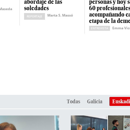
abordaje de las
personas y hoy 
soledades
60 profesionale
 Maseda
acompañando c
Marta S. Massó
REPORTAJE
etapa de la dem
Emma Vic
ENTREVISTA
Todas
Galicia
Euskad