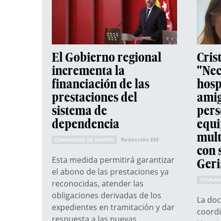
El Gobierno regional
Cris
incrementa la
"Nec
financiación de las
hosp
prestaciones del
amig
sistema de
pers
dependencia
equi
mult
Redacción EM
COMUNIDAD DE MADRID
con 
Esta medida permitirá garantizar
Geri
el abono de las prestaciones ya
COMUNI
reconocidas, atender las
obligaciones derivadas de los
La doc
expedientes en tramitación y dar
coordi
respuesta a las nuevas