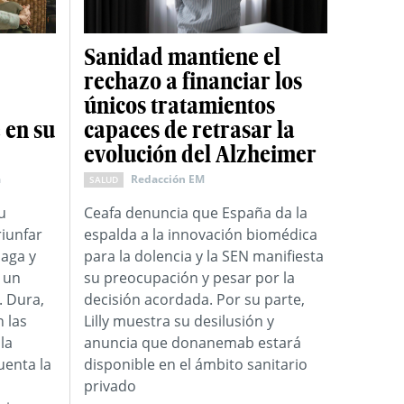
Sanidad mantiene el
rechazo a financiar los
únicos tratamientos
 en su
capaces de retrasar la
evolución del Alzheimer
a
Redacción EM
SALUD
u
Ceafa denuncia que España da la
riunfar
espalda a la innovación biomédica
laga y
para la dolencia y la SEN manifiesta
 un
su preocupación y pesar por la
. Dura,
decisión acordada. Por su parte,
 las
Lilly muestra su desilusión y
la
anuncia que donanemab estará
uenta la
disponible en el ámbito sanitario
privado