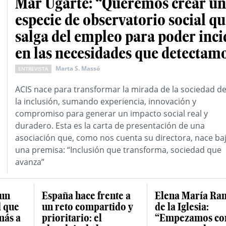
Mar Ugarte: “Queremos crear u
especie de observatorio social q
salga del empleo para poder inci
en las necesidades que detectam
Marta S. Massó
ENTREVISTA
ACIS nace para transformar la mirada de la sociedad d
la inclusión, sumando experiencia, innovación y
compromiso para generar un impacto social real y
duradero. Esta es la carta de presentación de una
asociación que, como nos cuenta su directora, nace ba
una premisa: “Inclusión que transforma, sociedad que
avanza”
 un
España hace frente a
Elena María Ra
d que
un reto compartido y
de la Iglesia:
más a
prioritario: el
“Empezamos co