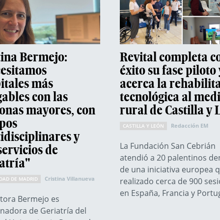
tina Bermejo:
Revital completa c
esitamos
éxito su fase piloto 
itales más
acerca la rehabilit
ables con las
tecnológica al med
onas mayores, con
rural de Castilla y
pos
Redacción EM
CASTILLA Y LEÓN
idisciplinares y
La Fundación San Cebrián
servicios de
atendió a 20 palentinos de
atría"
de una iniciativa europea 
Cristina Villanueva
DAD DE MADRID
realizado cerca de 900 ses
en España, Francia y Portu
tora Bermejo es
nadora de Geriatría del