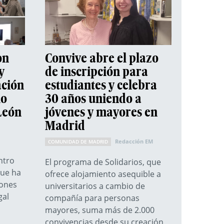
on
Convive abre el plazo
y
de inscripción para
ación
estudiantes y celebra
io
30 años uniendo a
 León
jóvenes y mayores en
Madrid
Redacción EM
COMUNIDAD DE MADRID
ntro
El programa de Solidarios, que
que ha
ofrece alojamiento asequible a
iones
universitarios a cambio de
gal
compañía para personas
mayores, suma más de 2.000
convivencias desde su creación