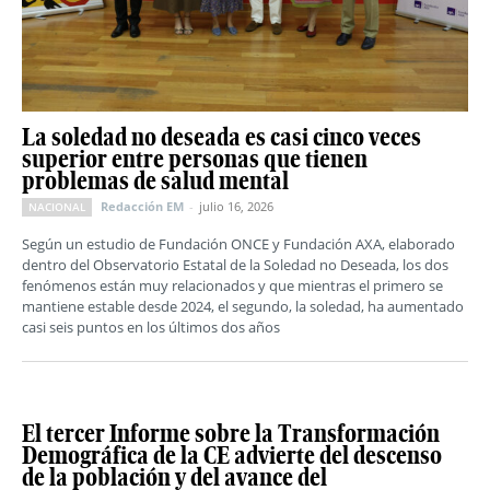
La soledad no deseada es casi cinco veces
superior entre personas que tienen
problemas de salud mental
Redacción EM
-
julio 16, 2026
NACIONAL
Según un estudio de Fundación ONCE y Fundación AXA, elaborado
dentro del Observatorio Estatal de la Soledad no Deseada, los dos
fenómenos están muy relacionados y que mientras el primero se
mantiene estable desde 2024, el segundo, la soledad, ha aumentado
casi seis puntos en los últimos dos años
El tercer Informe sobre la Transformación
Demográfica de la CE advierte del descenso
de la población y del avance del