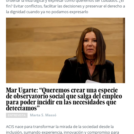
ordenar la vida digital y expresar cómo queremos ser cuidados. ¿El
fin? Evitar conflictos, facilitar las decisiones y preservar el derecho a
la dignidad cuando ya no podamos expresarlo
Mar Ugarte: “Queremos crear una especie
de observatorio social que salga del empleo
para poder incidir en las necesidades que
detectamos”
Marta S. Massó
ENTREVISTA
ACIS nace para transformar la mirada de la sociedad desde la
inclusión, sumando experiencia, innovación y compromiso para