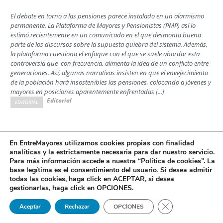
El debate en torno a las pensiones parece instalado en un alarmismo
permanente. La Plataforma de Mayores y Pensionistas (PMP) así lo
estimó recientemente en un comunicado en el que desmonta buena
parte de los discursos sobre la supuesta quiebra del sistema. Además,
la plataforma cuestiona el enfoque con el que se suele abordar esta
controversia que, con frecuencia, alimenta la idea de un conflicto entre
generaciones. Así, algunas narrativas insisten en que el envejecimiento
de la población hará insostenibles las pensiones, colocando a jóvenes y
mayores en posiciones aparentemente enfrentadas [...]
Editorial
EDITORIAL
Las familias ante la decisión de la Comisión
En EntreMayores utilizamos cookies propias con finalidad
analíticas y la estrictamente necesaria para dar nuestro servicio.
Interministerial de Precios del Medicamento
Para más información accede a nuestra “
Política de cookies
”. La
Opinión
base legítima es el consentimiento del usuario
.
Si desea admitir
todas las cookies, haga click en ACEPTAR, si desea
Por Jesús Rodrigo, director ejecutivo de la Confederación Española de
gestionarlas, haga click en OPCIONES.
Alzheimer y otras Demencias (Ceafa)
Cerrar el banner 
Aceptar
Rechazar
OPCIONES