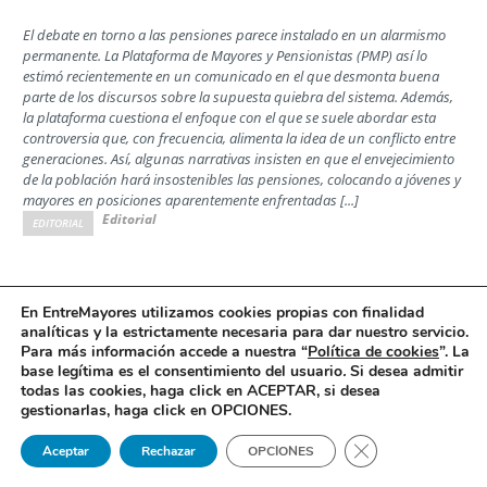
El debate en torno a las pensiones parece instalado en un alarmismo
permanente. La Plataforma de Mayores y Pensionistas (PMP) así lo
estimó recientemente en un comunicado en el que desmonta buena
parte de los discursos sobre la supuesta quiebra del sistema. Además,
la plataforma cuestiona el enfoque con el que se suele abordar esta
controversia que, con frecuencia, alimenta la idea de un conflicto entre
generaciones. Así, algunas narrativas insisten en que el envejecimiento
de la población hará insostenibles las pensiones, colocando a jóvenes y
mayores en posiciones aparentemente enfrentadas [...]
Editorial
EDITORIAL
Las familias ante la decisión de la Comisión
En EntreMayores utilizamos cookies propias con finalidad
analíticas y la estrictamente necesaria para dar nuestro servicio.
Interministerial de Precios del Medicamento
Para más información accede a nuestra “
Política de cookies
”. La
Opinión
base legítima es el consentimiento del usuario
.
Si desea admitir
todas las cookies, haga click en ACEPTAR, si desea
Por Jesús Rodrigo, director ejecutivo de la Confederación Española de
gestionarlas, haga click en OPCIONES.
Alzheimer y otras Demencias (Ceafa)
Cerrar el banner 
Aceptar
Rechazar
OPCIONES