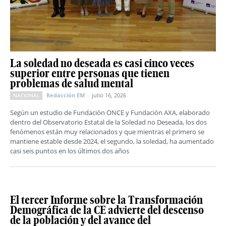
La soledad no deseada es casi cinco veces
superior entre personas que tienen
problemas de salud mental
Redacción EM
-
julio 16, 2026
NACIONAL
Según un estudio de Fundación ONCE y Fundación AXA, elaborado
dentro del Observatorio Estatal de la Soledad no Deseada, los dos
fenómenos están muy relacionados y que mientras el primero se
mantiene estable desde 2024, el segundo, la soledad, ha aumentado
casi seis puntos en los últimos dos años
El tercer Informe sobre la Transformación
Demográfica de la CE advierte del descenso
de la población y del avance del