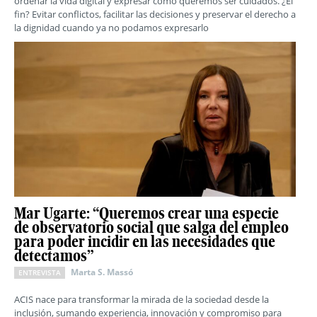
ordenar la vida digital y expresar cómo queremos ser cuidados. ¿El
fin? Evitar conflictos, facilitar las decisiones y preservar el derecho a
la dignidad cuando ya no podamos expresarlo
Mar Ugarte: “Queremos crear una especie
de observatorio social que salga del empleo
para poder incidir en las necesidades que
detectamos”
Marta S. Massó
ENTREVISTA
ACIS nace para transformar la mirada de la sociedad desde la
inclusión, sumando experiencia, innovación y compromiso para